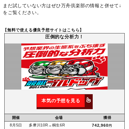
まだ試していない方はぜひ万舟倶楽部の情報と併せて↓
をご覧ください。
【無料で使える優良予想サイトはこちら】
圧倒的な分析力！
本気の予想を見る
開催
会場
獲得
8月
5日
多摩川10R
→桐生6R
742,960
円