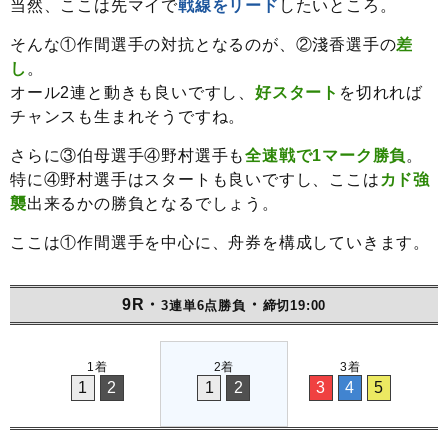
当然、ここは先マイで
戦線をリード
したいところ。
そんな①作間選手の対抗となるのが、②淺香選手の
差
し
。
オール2連と動きも良いですし、
好スタート
を切れれば
チャンスも生まれそうですね。
さらに③伯母選手④野村選手も
全速戦で1マーク勝負
。
特に④野村選手はスタートも良いですし、ここは
カド強
襲
出来るかの勝負となるでしょう。
ここは①作間選手を中心に、舟券を構成していきます。
9R・
・
3連単6点勝負
締切19:00
1着
2着
3着