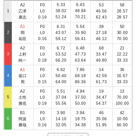
5.33
6.43
A2
F0
53
58
1
38.02
48.94
乙津
L0
46.56
28.57
51.24
70.21
康志
0.19
62.43
28.57
A1
F0
6.31
5.54
38
50
2
岡
L0
43.07
35.90
27.18
30.00
祐臣
0.16
59.12
56.41
46.12
70.00
A2
F0
6.72
6.48
68
21
3
上村
L0
53.52
47.73
33.47
22.22
純一
0.18
66.20
63.64
49.80
33.33
A1
F0
6.92
7.86
14
36
4
坂口
L0
50.40
68.18
42.59
16.67
周
0.15
64.00
86.36
61.73
33.33
A2
F0
5.51
4.94
19
13
5
土性
L0
37.04
37.50
34.47
70.00
雅也
0.19
55.56
50.00
54.37
100.00
B1
F0
3.90
3.94
46
42
6
阿波
L0
14.10
18.75
35.06
10.00
勝哉
0.16
32.05
34.38
51.95
60.00