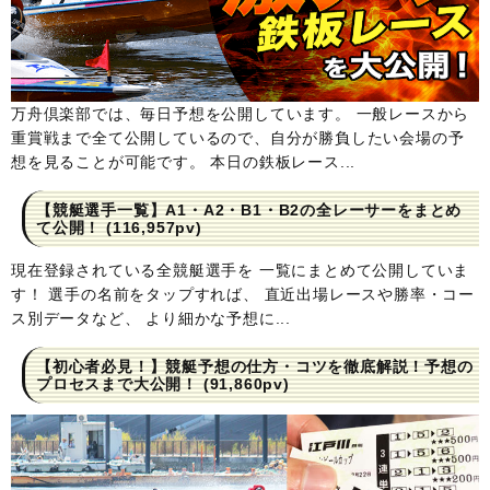
万舟倶楽部では、毎日予想を公開しています。 一般レースから
重賞戦まで全て公開しているので、自分が勝負したい会場の予
想を見ることが可能です。 本日の鉄板レース...
【競艇選手一覧】A1・A2・B1・B2の全レーサーをまとめ
て公開！
(116,957pv)
現在登録されている全競艇選手を 一覧にまとめて公開していま
す！ 選手の名前をタップすれば、 直近出場レースや勝率・コー
ス別データなど、 より細かな予想に...
【初心者必見！】競艇予想の仕方・コツを徹底解説！予想の
プロセスまで大公開！
(91,860pv)