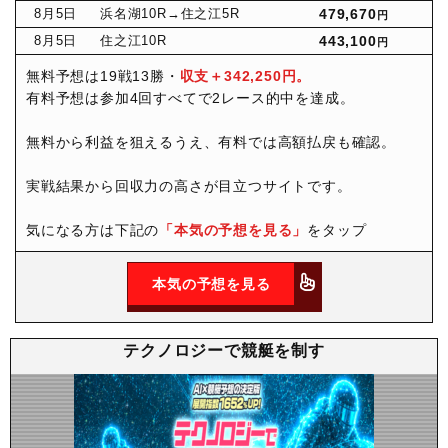
8月
5日
浜名湖10R
→住之江5R
479,670
円
8月
5日
住之江10R
443,100
円
無料予想は19戦13勝・
収支＋342,250円。
有料予想は参加4回すべてで2レース的中を達成。
無料から利益を狙えるうえ、有料では高額払戻も確認。
実戦結果から回収力の高さが目立つサイトです。
気になる方は下記の
「本気の予想を見る」
をタップ
本気の予想を見る
テクノロジーで競艇を制す