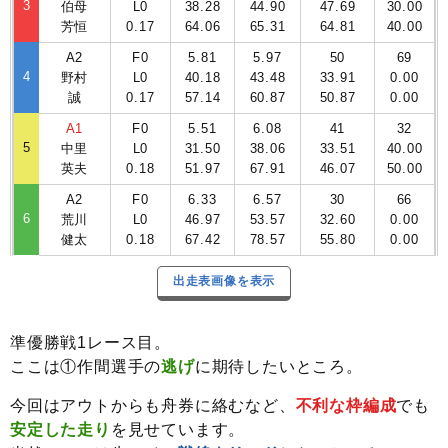
3
伯母
L0
38.28
44.90
47.69
30.00
芳恒
0.17
64.06
65.31
64.81
40.00
A2
F0
5.81
5.97
50
69
4
野村
L0
40.18
43.48
33.91
0.00
誠
0.17
57.14
60.87
50.87
0.00
A1
F0
5.51
6.08
41
32
5
中里
L0
31.50
38.06
33.51
40.00
英夫
0.18
51.97
67.91
46.07
50.00
A2
F0
6.33
6.57
30
66
6
荒川
L0
46.97
53.57
32.60
0.00
健太
0.18
67.42
78.57
55.80
0.00
出走表画像を表示
準優勝戦1レース目。
ここは①作間選手の
逃げ
に期待したいところ。
今回はアウトからも舟券に絡むなど、
不利な枠編成
でも
安定した走り
を見せています。