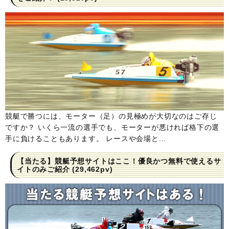
競艇で勝つには、モーター（足）の見極めが大切なのはご存じ
ですか？ いくら一流の選手でも、モーターが悪ければ格下の選
手に負けることもあります。 レースや会場と...
【当たる】競艇予想サイトはここ！優良かつ無料で使えるサ
イトのみご紹介
(29,462pv)