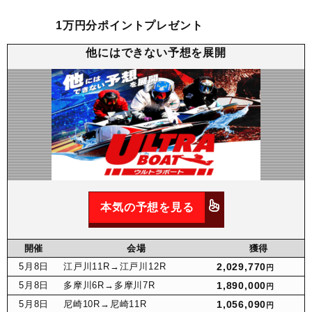
1万円分ポイントプレゼント
他にはできない予想を展開
本気の予想を見る
開催
会場
獲得
5月
8日
江戸川11R
→江戸川12R
2,029,770
円
5月
8日
多摩川6R
→多摩川7R
1,890,000
円
5月
8日
尼崎10R
→尼崎11R
1,056,090
円