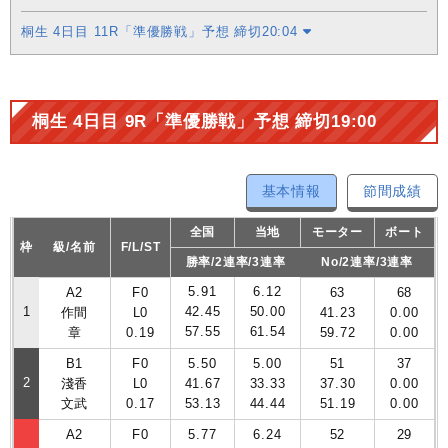
桐生 4日目 11R「準優勝戦」予想 締切20:04
桐生 4日目
9R「準優勝戦」予想
締切19:00
基本情報
節間成績
全国
当地
モーター
ボート
枠
級/名前
F/L/ST
勝率/2連率/3連率
No/2連率/3連率
5.91
6.12
A2
F0
63
68
1
42.45
50.00
作間
L0
41.23
0.00
57.55
61.54
章
0.19
59.72
0.00
B1
F0
5.50
5.00
51
37
2
淺香
L0
41.67
33.33
37.30
0.00
文武
0.17
53.13
44.44
51.19
0.00
A2
F0
5.77
6.24
52
29