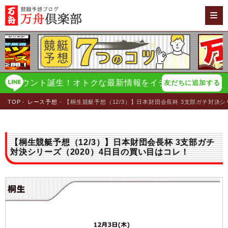
ウント誕生！オトクな最新情報をイチ早く配信！
万舟倶楽
友だちに追加する
TOP
レース予想
【桐生競艇予想（12/3）】日本財団会長杯 3支部ガチ対決シ
【桐生競艇予想（12/3）】日本財団会長杯 3支部ガチ
対決シリーズ（2020）4日目の買い目はコレ！