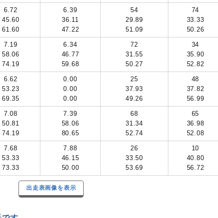
6.72
6.39
54
74
45.60
36.11
29.89
33.33
61.60
47.22
51.09
50.26
7.19
6.34
72
34
58.06
46.77
31.55
35.90
74.19
59.68
50.27
52.82
6.62
0.00
25
48
53.23
0.00
37.93
37.82
69.35
0.00
49.26
56.99
7.08
7.39
68
65
50.81
58.06
31.34
36.98
74.19
80.65
52.74
52.08
7.68
7.88
26
10
53.33
46.15
33.50
40.80
73.33
50.00
53.69
56.72
出走表画像を表示
手です。