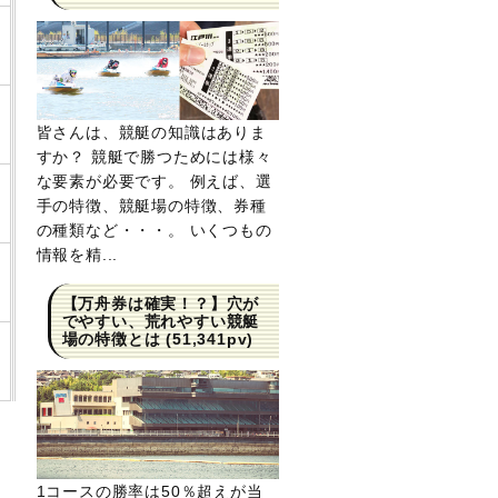
皆さんは、競艇の知識はありま
すか？ 競艇で勝つためには様々
な要素が必要です。 例えば、選
手の特徴、競艇場の特徴、券種
の種類など・・・。 いくつもの
情報を精...
【万舟券は確実！？】穴が
でやすい、荒れやすい競艇
場の特徴とは
(51,341pv)
1コースの勝率は50％超えが当