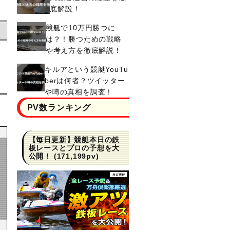
底解説！
競艇で10万円勝つに
は？！勝つための戦略
や考え方を徹底解説！
キルアという競艇YouTu
berは何者？ツイッター
や噂の真相を調査！
PV数ランキング
【毎日更新】競艇本日の鉄
板レースとプロの予想を大
公開！
(171,199pv)