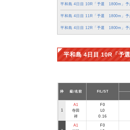
平和島 4日目 10R「予選 1800m」予
平和島 4日目 11R「予選 1800m」予
平和島 4日目 12R「予選 1800m」予
平和島 4日目
10R「予
枠
級/名前
F/L/ST
A1
F0
1
寺田
L0
祥
0.16
A1
F0