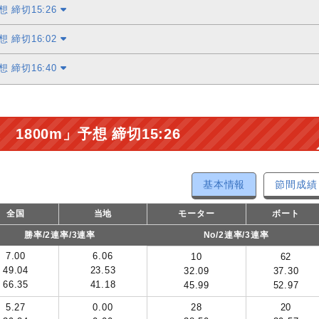
想 締切15:26
想 締切16:02
想 締切16:40
選 1800m」予想
締切15:26
基本情報
節間成績
全国
当地
モーター
ボート
勝率/2連率/3連率
No/2連率/3連率
7.00
6.06
10
62
49.04
23.53
32.09
37.30
66.35
41.18
45.99
52.97
5.27
0.00
28
20