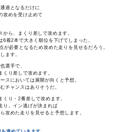
選通過となるだけに
の攻めを受け止めて
スから、まくり差しで攻めます。
は6着2本で大きく順位を下げてしまった。
2点が必要となるため攻めた走りを見せるだろう。
想します。
和也選手で、
まくり差しで攻めます。
レースにおいては展開が向くと予想。
絡むチャンスはありそうだ。
まくり・2番差しで攻めます。
走り。イン逃げが決まれば
から攻めた走りを見せると予想します。
。
想を進めていきます。