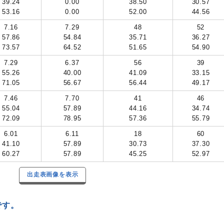
39.24
0.00
38.50
30.57
53.16
0.00
52.00
44.56
7.16
7.29
48
52
57.86
54.84
35.71
36.27
73.57
64.52
51.65
54.90
7.29
6.37
56
39
55.26
40.00
41.09
33.15
71.05
56.67
56.44
49.17
7.46
7.70
41
46
55.04
57.89
44.16
34.74
72.09
78.95
57.36
55.79
6.01
6.11
18
60
41.10
57.89
30.73
37.30
60.27
57.89
45.25
52.97
出走表画像を表示
です。