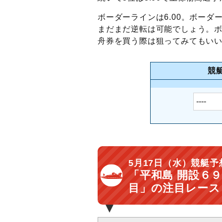
ボーダーラインは6.00。ボーダ
まだまだ逆転は可能でしょう。
舟券を買う際は狙ってみてもい
競
5月17日（水）競艇予
「平和島 開設６
目」の
注目レース