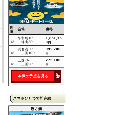
開
会場
獲得
催
1,851,15
5
平和島1R
/8
→徳山8R
0
円
992,200
5
浜名湖3R
/8
→三国10R
円
275,100
5
三国7R
/8
→三国9R
円
本気の予想を見る
スマホひとつで即完結！
勝方艇