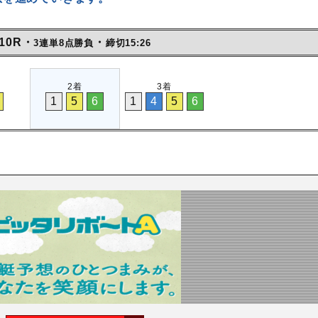
10R・
・
3連単8点勝負
締切15:26
2着
3着