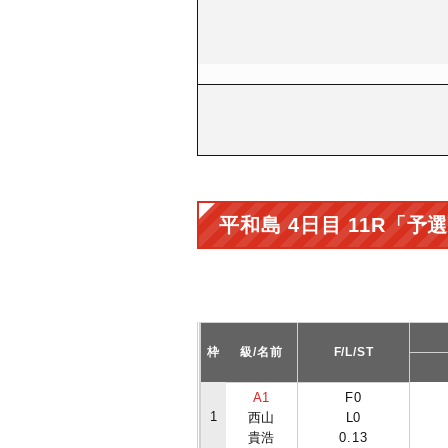
平和島 4日目
11R「予
枠
級/名前
F/L/ST
A1
F0
1
西山
L0
貴浩
0.13