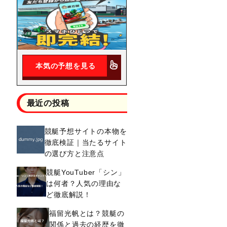
本気の予想を見る
最近の投稿
競艇予想サイトの本物を
徹底検証｜当たるサイト
の選び方と注意点
競艇YouTuber「シン」
は何者？人気の理由な
ど徹底解説！
福留光帆とは？競艇の
関係と過去の経歴を徹