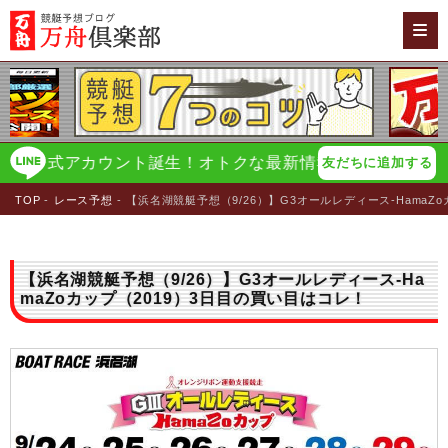
E公式アカウント誕生！オトクな最新情報をイチ早く配信！
友だちに追加する
TOP
レース予想
【浜名湖競艇予想（9/26）】G3オールレディース-HamaZ
【浜名湖競艇予想（9/26）】G3オールレディース-Ha
maZoカップ（2019）3日目の買い目はコレ！