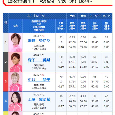
12Rの予想印！ ■浜名湖 9/26（木）16:44～