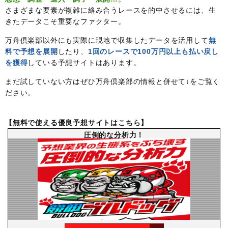
さまざまな要素が複雑に絡み合うレースを的中させるには、生
きたデータこそ重要なファクター。
万舟倶楽部以外にも実際に現地で収集したデータを活用して
無
料で予想を展開
したり、
1回のレースで100万円以上も払い戻し
を獲得
している予想サイトはあります。
まだ試していない方はぜひ万舟倶楽部の情報と併せて↓をご覧く
ださい。
【無料で使える優良予想サイトはこちら】
圧倒的な分析力！