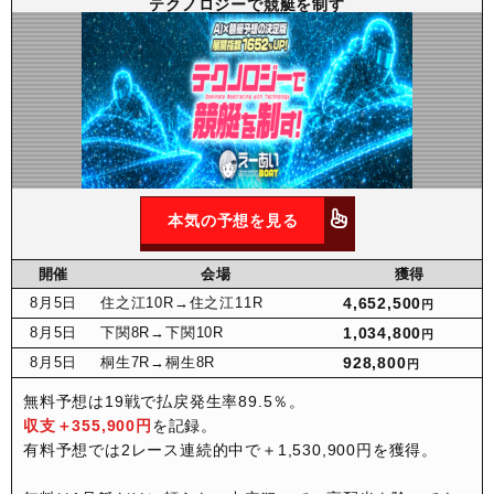
テクノロジーで競艇を制す
本気の予想を見る
開催
会場
獲得
8月
5日
住之江10R
→住之江11R
4,652,500
円
8月
5日
下関8R
→下関10R
1,034,800
円
8月
5日
桐生7R
→桐生8R
928,800
円
無料予想は19戦で払戻発生率89.5％。
収支＋355,900円
を記録。
有料予想では2レース連続的中で＋1,530,900円を獲得。