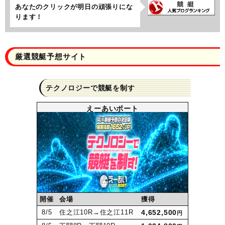
あなたのクリックが明日の頑張りにな
ります！
厳選競艇予想サイト
テクノロジーで競艇を制す
えーあいボート
開催
会場
獲得
8
/5
住之江10R
→住之江11R
4,652,500
円