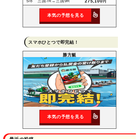
5
/8
三国7R
→三国9R
275,100
円
本気の予想を見る
スマホひとつで即完結！
勝方艇
本気の予想を見る