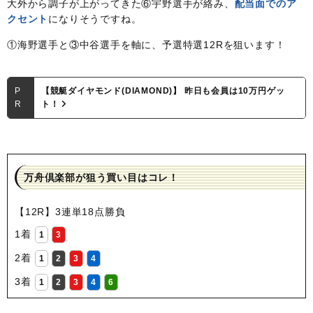
大外から調子が上がってきた⑥宇野選手が絡み、
配当面でのア
クセント
になりそうですね。
①海野選手と③中谷選手を軸に、予選特選12Rを狙います！
P
【競艇ダイヤモンド(DIAMOND)】 昨日も会員は10万円ゲッ
R
ト！
万舟倶楽部が狙う買い目はコレ！
【12R】3連単18点勝負
1着
1
3
2着
1
2
3
4
3着
1
2
3
4
6