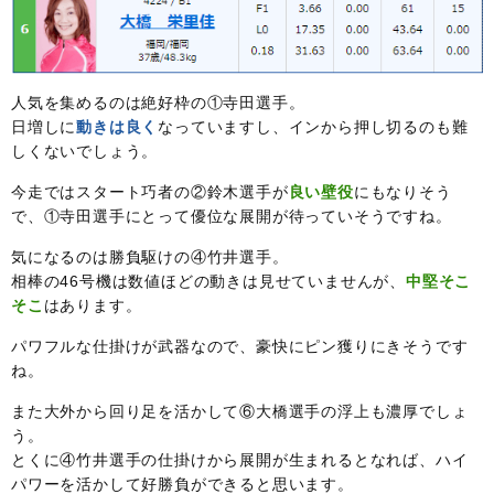
人気を集めるのは絶好枠の①寺田選手。
日増しに
動きは良く
なっていますし、インから押し切るのも難
しくないでしょう。
今走ではスタート巧者の②鈴木選手が
良い壁役
にもなりそう
で、①寺田選手にとって優位な展開が待っていそうですね。
気になるのは勝負駆けの④竹井選手。
相棒の46号機は数値ほどの動きは見せていませんが、
中堅そこ
そこ
はあります。
パワフルな仕掛けが武器なので、豪快にピン獲りにきそうです
ね。
また大外から回り足を活かして⑥大橋選手の浮上も濃厚でしょ
う。
とくに④竹井選手の仕掛けから展開が生まれるとなれば、ハイ
パワーを活かして好勝負ができると思います。