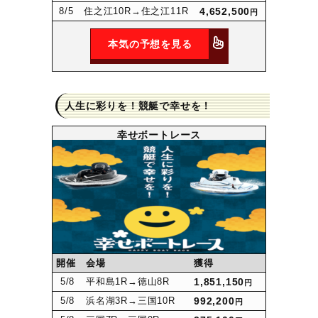
8
/5
住之江10R
→住之江11R
4,652,500
円
本気の予想を見る
人生に彩りを！競艇で幸せを！
幸せボートレース
開催
会場
獲得
5
/8
平和島1R
→徳山8R
1,851,150
円
5
/8
浜名湖3R
→三国10R
992,200
円