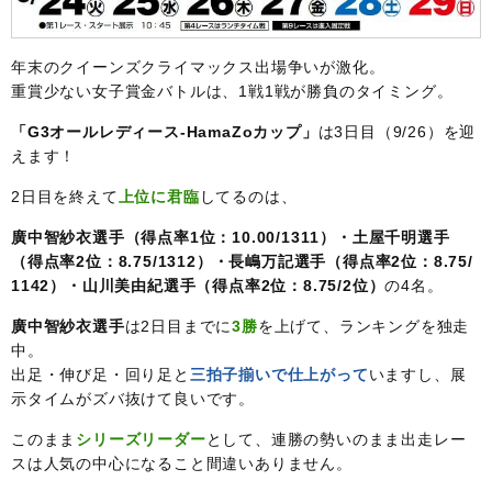
年末のクイーンズクライマックス出場争いが激化。
重賞少ない女子賞金バトルは、1戦1戦が勝負のタイミング。
「G3オールレディース-HamaZoカップ」
は3日目（9/26）を迎
えます！
2日目を終えて
上位に君臨
してるのは、
廣中智紗衣選手（得点率1位：10.00/1311）・土屋千明選手
（得点率2位：8.75/1312）・長嶋万記選手（得点率2位：8.75/
1142）・山川美由紀選手（得点率2位：8.75/2位）
の4名。
廣中智紗衣選手
は2日目までに
3勝
を上げて、ランキングを独走
中。
出足・伸び足・回り足と
三拍子揃いで仕上がって
いますし、展
示タイムがズバ抜けて良いです。
このまま
シリーズリーダー
として、連勝の勢いのまま出走レー
スは人気の中心になること間違いありません。