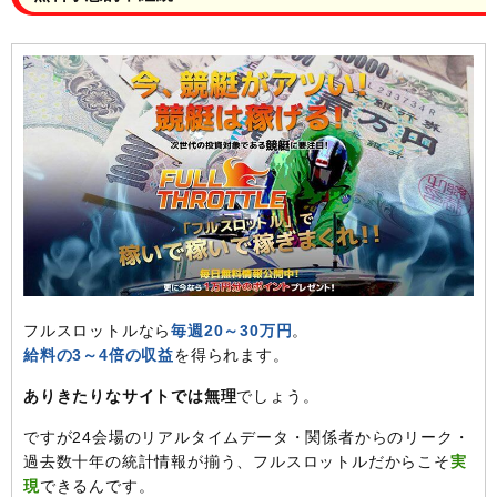
フルスロットルなら
毎週20～30万円
。
給料の3～4倍の収益
を得られます。
ありきたりなサイトでは無理
でしょう。
ですが24会場のリアルタイムデータ・関係者からのリーク・
過去数十年の統計情報が揃う、フルスロットルだからこそ
実
現
できるんです。