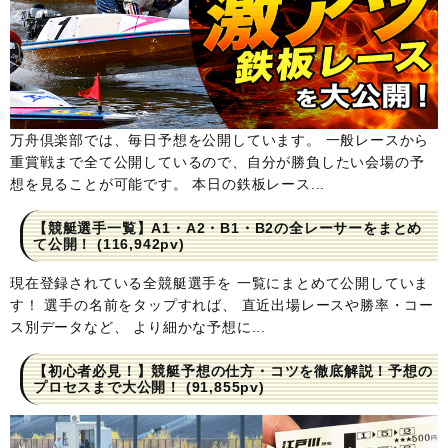
万舟倶楽部では、毎日予想を公開しています。 一般レースから
重賞戦まで全て公開しているので、自分が勝負したい会場の予
想を見ることが可能です。 本日の鉄板レース...
【競艇選手一覧】A1・A2・B1・B2の全レーサーをまとめ
て公開！
(116,942pv)
現在登録されている全競艇選手を 一覧にまとめて公開していま
す！ 選手の名前をタップすれば、 直近出場レースや勝率・コー
ス別データなど、 より細かな予想に...
【初心者必見！】競艇予想の仕方・コツを徹底解説！予想の
プロセスまで大公開！
(91,855pv)