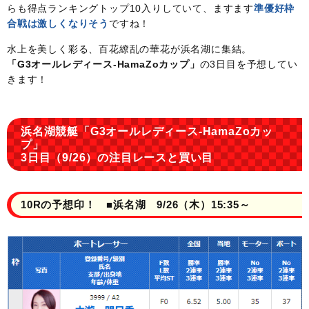
らも得点ランキングトップ10入りしていて、ますます
準優好枠
合戦は激しくなりそう
ですね！
水上を美しく彩る、百花繚乱の華花が浜名湖に集結。
「G3オールレディース-HamaZoカップ」
の3日目を予想してい
きます！
浜名湖競艇「G3オールレディース-HamaZoカッ
プ」
3日目（9/26）の注目レースと買い目
10Rの予想印！ ■浜名湖 9/26（木）15:35～