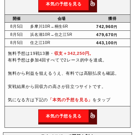
本気の予想を見る
開催
会場
獲得
8月
5日
多摩川10R
→桐生6R
742,960
円
8月
5日
浜名湖10R
→住之江5R
479,670
円
8月
5日
住之江10R
443,100
円
無料予想は19戦13勝・
収支＋342,250円。
有料予想は参加4回すべてで2レース的中を達成。
無料から利益を狙えるうえ、有料では高額払戻も確認。
実戦結果から回収力の高さが目立つサイトです。
気になる方は下記の
「本気の予想を見る」
をタップ
本気の予想を見る