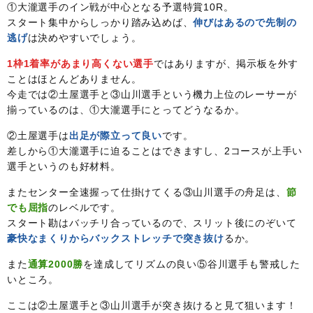
①大瀧選手のイン戦が中心となる予選特賞10R。
スタート集中からしっかり踏み込めば、
伸びはあるので先制の
逃げ
は決めやすいでしょう。
1枠1着率があまり高くない選手
ではありますが、掲示板を外す
ことはほとんどありません。
今走では②土屋選手と③山川選手という機力上位のレーサーが
揃っているのは、①大瀧選手にとってどうなるか。
②土屋選手は
出足が際立って良い
です。
差しから①大瀧選手に迫ることはできますし、2コースが上手い
選手というのも好材料。
またセンター全速握って仕掛けてくる③山川選手の舟足は、
節
でも屈指
のレベルです。
スタート勘はバッチリ合っているので、スリット後にのぞいて
豪快なまくりからバックストレッチで突き抜け
るか。
また
通算2000勝
を達成してリズムの良い⑤谷川選手も警戒した
いところ。
ここは②土屋選手と③山川選手が突き抜けると見て狙います！