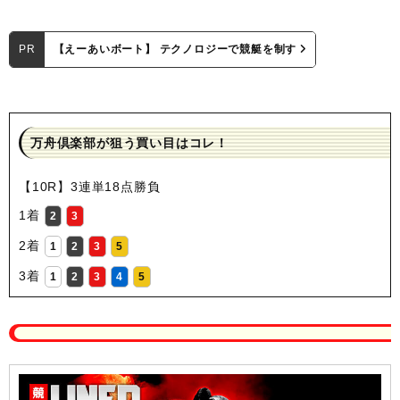
PR
【えーあいボート】 テクノロジーで競艇を制す
万舟倶楽部が狙う買い目はコレ！
【10R】3連単18点勝負
1着
2
3
2着
1
2
3
5
3着
1
2
3
4
5