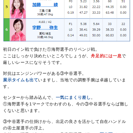
初日のイン戦で負けた①海野選手のリベンジ戦。
ここはしっかり決めたいところでしょうが、
舟足的には一息
で
厳しいレースになりそうです。
対抗はエンジンパワーがある③中谷選手。
展示タイムも出て
いますし、当地での調整手腕は卓越していま
す。
センターから踏み込んで、
一気にまくり差し
。
①海野選手を1マークでかわすのも、今の③中谷選手ならば難し
くないと思います。
③中谷選手の仕掛けから、出足の良さを活かして自在ハンドル
の④土屋選手の浮上。