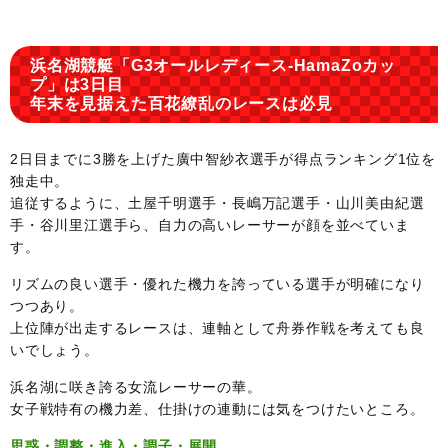
浜名湖競艇「G3オールレディース-HamaZoカッ
プ」は3日目
年末を見据えた百花繚乱のレースは必見
2日目までに3勝を上げた廣中智紗衣選手が得点ランキング1位を
独走中。
追従するように、土屋千明選手・長嶋万記選手・山川美由紀選
手・谷川里江選手ら、自力の高いレーサーが顔を並べていま
す。
リズムの良い選手・優れた機力を誇っている選手が明確になり
つつあり。
上位陣が出走するレースは、連軸として舟券作戦を考えても良
いでしょう。
浜名湖に咲き誇る女流レーサーの華。
女子戦特有の機力差、仕掛けの連動には気をつけたいところ。
思惑・調整・進入・調子・展開…
。