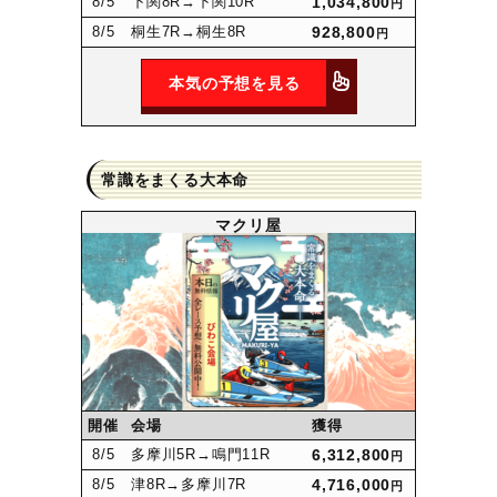
8
/5
下関8R
→下関10R
1,034,800
円
8
/5
桐生7R
→桐生8R
928,800
円
本気の予想を見る
常識をまくる大本命
マクリ屋
開催
会場
獲得
8
/5
多摩川5R
→鳴門11R
6,312,800
円
8
/5
津8R
→多摩川7R
4,716,000
円