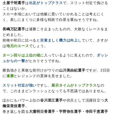
土屋千明選手
は
出足がトップクラス
で、スリット付近で負ける
ことはないか。
スロー水域においては他艇に置いていかれることは考えにく
く、差しにまくりに多様な戦術で白星を重ねそうですね。
長嶋万記選手
は連勝こそ止まったものの、大敗なくレースをま
とめました。
前検や初日に比べると
目覚ましく機力は向上
していて、さすが
は
地元のエース
でしょう。
ターン回りは上位の域
に入っているように見えたので、
ダッシ
ュからの一撃
がヒカリそうですね。
勝負強さと果敢な前付けがウリの
山川美由紀選手
ですが、2日目
に
連勝
とレジェンドの貫禄を見せました。
スリット付近が強い
ですし、
展示タイムがトップクラス
なの
で、このままピンラッシュとなっても不思議ではありません。
ほかにもパワー上位の
谷川里江選手
や伏兵として活躍目立つ
大
橋栄里佳選手
。
巻き返しを図る
大瀧明日香選手・宇野弥生選手・寺田千恵選手