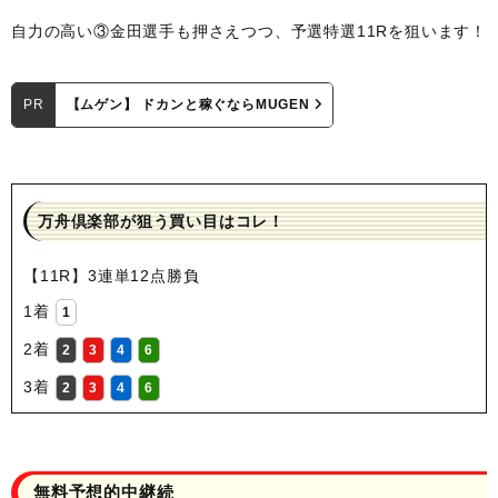
自力の高い③金田選手も押さえつつ、予選特選11Rを狙います！
PR
【ムゲン】 ドカンと稼ぐならMUGEN
万舟倶楽部が狙う買い目はコレ！
【11R】3連単12点勝負
1着
1
2着
2
3
4
6
3着
2
3
4
6
無料予想的中継続