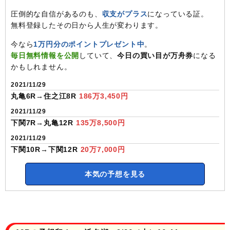
圧倒的な自信があるのも、
収支がプラス
になっている証。
無料登録したその日から人生が変わります。
今なら
1万円分のポイントプレゼント中
。
毎日無料情報を公開
していて、
今日の買い目が万舟券
になる
かもしれません。
2021/11/29
丸亀6R→住之江8R
186万3,450円
2021/11/29
下関7R→丸亀12R
135万8,500円
2021/11/29
下関10R→下関12R
20万7,000円
本気の予想を見る