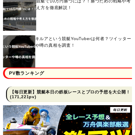
競艇で10万円勝つには？！勝つための戦略や考
え方を徹底解説！
キルアという競艇YouTuberは何者？ツイッター
や噂の真相を調査！
PV数ランキング
【毎日更新】競艇本日の鉄板レースとプロの予想を大公開！
(171,221pv)