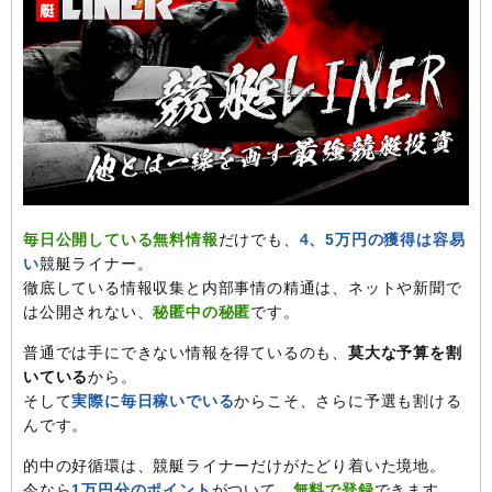
毎日公開している無料情報
だけでも、
4、5万円の獲得は容易
い
競艇ライナー。
徹底している情報収集と内部事情の精通は、ネットや新聞で
は公開されない、
秘匿中の秘匿
です。
普通では手にできない情報を得ているのも、
莫大な予算を割
いている
から。
そして
実際に毎日稼いでいる
からこそ、さらに予選も割ける
んです。
的中の好循環は、競艇ライナーだけがたどり着いた境地。
今なら
1万円分のポイント
がついて、
無料で登録
できます。