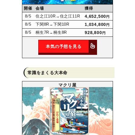
開催
会場
獲得
8
/5
住之江10R
→住之江11R
4,652,500
円
8
/5
下関8R
→下関10R
1,034,800
円
8
/5
桐生7R
→桐生8R
928,800
円
本気の予想を見る
常識をまくる大本命
マクリ屋