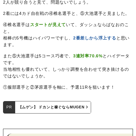
2人が競り合うと見て、問題ないでしょう。
2着には4カド自在戦の④椎名選手と、⑤大池選手と見ました。
④椎名選手は
スタートが見えて
いて、ダッシュならばなおのこ
と。
相棒の5号機はハイパワーですし、
2番差しから浮上する
と思い
ます。
また⑤大池選手は5コース巧者で、
3連対率70.6%
とハイデータ
です。
当地相性も優れていて、しっかり調整を合わせて突き抜けるの
ではないでしょうか。
①服部選手と②茅原選手を軸に、予選11Rを狙います！
PR
【ムゲン】 ドカンと稼ぐならMUGEN