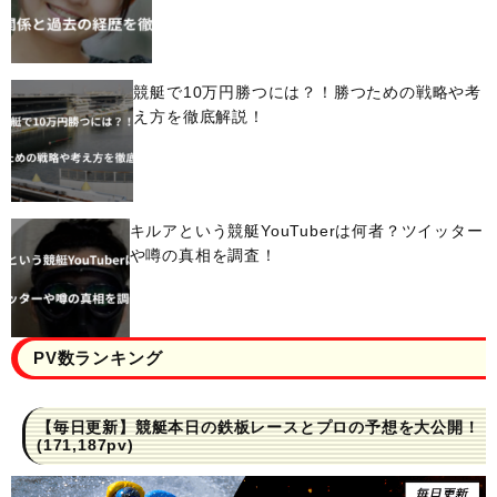
競艇で10万円勝つには？！勝つための戦略や考
え方を徹底解説！
キルアという競艇YouTuberは何者？ツイッター
や噂の真相を調査！
PV数ランキング
【毎日更新】競艇本日の鉄板レースとプロの予想を大公開！
(171,187pv)