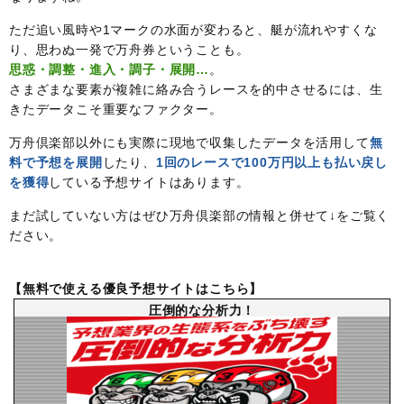
ただ追い風時や1マークの水面が変わると、艇が流れやすくな
り、思わぬ一発で万舟券ということも。
思惑・調整・進入・調子・展開…
。
さまざまな要素が複雑に絡み合うレースを的中させるには、生
きたデータこそ重要なファクター。
万舟倶楽部以外にも実際に現地で収集したデータを活用して
無
料で予想を展開
したり、
1回のレースで100万円以上も払い戻し
を獲得
している予想サイトはあります。
まだ試していない方はぜひ万舟倶楽部の情報と併せて↓をご覧く
ださい。
【無料で使える優良予想サイトはこちら】
圧倒的な分析力！