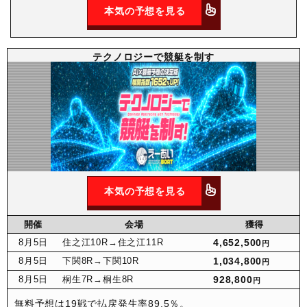
本気の予想を見る
テクノロジーで競艇を制す
本気の予想を見る
開催
会場
獲得
8月
5日
住之江10R
→住之江11R
4,652,500
円
8月
5日
下関8R
→下関10R
1,034,800
円
8月
5日
桐生7R
→桐生8R
928,800
円
無料予想は19戦で払戻発生率89.5％。