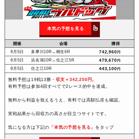
本気の予想を見る
開催
会場
獲得
8月
5日
多摩川10R
→桐生6R
742,960
円
8月
5日
浜名湖10R
→住之江5R
479,670
円
8月
5日
住之江10R
443,100
円
無料予想は19戦13勝・
収支＋342,250円。
有料予想は参加4回すべてで2レース的中を達成。
無料から利益を狙えるうえ、有料では高額払戻も確認。
実戦結果から回収力の高さが目立つサイトです。
気になる方は下記の
「本気の予想を見る」
をタップ