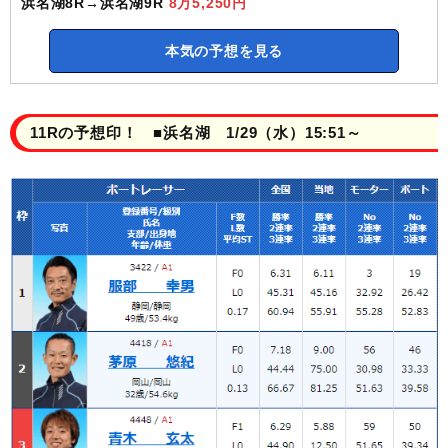
浜名湖8R→浜名湖9R
8万5,250円
本気の予想を見る
11Rの予想印！ ■浜名湖 1/29（水）15:51～