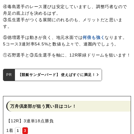
④毒島選手のレース運びは安定していますし、調整巧者なので
舟足の底上げを決めるはず。
③瓜生選手がつくる展開にのれるのも、メリットだと思いま
す。
⑤徳増選手は動きが良く、地元水面では
何倍も強く
なります。
5コース3連対率54.5%と数値も上々で、連圏内でしょう。
①石野選手と③瓜生選手を軸に、12R翠緑ドリームを狙います！
PR
【競艇サンダーバード】 使えばすぐに満足！
万舟倶楽部が狙う買い目はコレ！
【12R】3連単18点勝負
1着
1
3