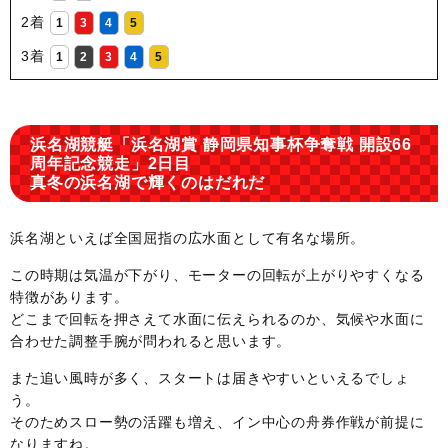
2着
1
3
4
5
3着
1
2
3
4
5
浜名湖競艇「浜名湖賞 静岡県知事杯争奪戦 開設66
周年記念競走」2日目
真冬の浜名湖で輝くのはだれだ
浜名湖といえば全国屈指の広水面として有名な場所。
この時期は気温が下がり、モーターの回転が上がりやすくなる
特徴があります。
どこまで回転を押さえて水面に伝えられるのか、気候や水面に
合わせた調整手腕が問われると思います。
また追い風時が多く、スタートは届きやすいといえるでしょ
う。
そのためスロー勢の活躍も増え、イン中心の舟券作戦が前提に
なりますね。