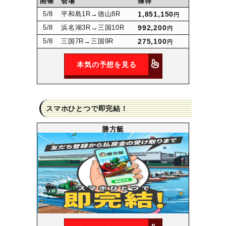
開催
会場
獲得
5
/8
平和島1R
→徳山8R
1,851,150
円
5
/8
浜名湖3R
→三国10R
992,200
円
5
/8
三国7R
→三国9R
275,100
円
本気の予想を見る
スマホひとつで即完結！
勝方艇