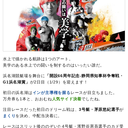
水上で描かれる航跡は1つのアート。
美学のある水上での闘いを制するのはいったい誰だ。
浜名湖競艇場を舞台に
「開設66周年記念-静岡県知事杯争奪戦・
G1浜名湖賞」
が2日目（1/29）を迎えます！
初日の浜名湖は
インが主導権を握る
レースが目立ちました。
万舟券も1本と、おおむね
人気サイド決着
でしたね。
注目レースだった初日のドリーム戦は、
3号艇・茅原悠紀選手
が
まくり
を決め、中配当決着に。
レースはスリット後ののぞいた4号艇・濱野谷憲吾選手のカド受