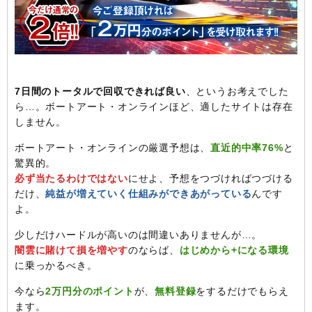
7日間のトータルで回収できれば良い
、というお考えでした
ら…。ボートアート・オンラインほど、適したサイトは存在
しません。
ボートアート・オンラインの厳選予想は、
直近的中率76%
と
驚異的。
必ず当たるわけではない
にせよ、予想をつづければつづける
だけ、
純益が増えていく仕組みができあがっている
んです
よ。
少しだけハードルが高いのは間違いありませんが…。
闇雲に賭けて損を増やす
のならば、
はじめから+になる環境
に乗っかるべき。
今なら
2万円分のポイント
が、
無料登録
をするだけでもらえ
ます。