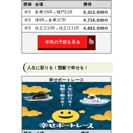
開催
会場
獲得
8
/5
多摩川5R
→鳴門11R
6,312,800
円
8
/5
津8R
→多摩川7R
4,716,000
円
8
/5
住之江10R
→住之江11R
4,652,500
円
本気の予想を見る
人生に彩りを！競艇で幸せを！
幸せボートレース