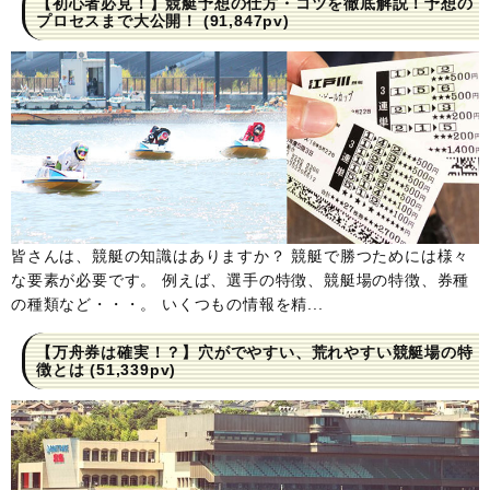
【初心者必見！】競艇予想の仕方・コツを徹底解説！予想の
プロセスまで大公開！
(91,847pv)
皆さんは、競艇の知識はありますか？ 競艇で勝つためには様々
な要素が必要です。 例えば、選手の特徴、競艇場の特徴、券種
の種類など・・・。 いくつもの情報を精...
【万舟券は確実！？】穴がでやすい、荒れやすい競艇場の特
徴とは
(51,339pv)