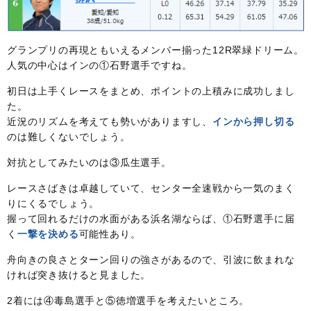
グランプリの再現ともいえるメンバー揃った12R翠緑ドリーム。
人気の中心はインの①石野選手ですね。
初日は上手くレースをまとめ、ポイントの上積みに成功しまし
た。
近況のリズムを考えても勢いがありますし、
インから押し切る
のは難しくないでしょう。
対抗としてみたいのは③瓜生選手。
レースさばきは卓越していて、センター全速戦から一気のまく
りにくるでしょう。
握って回れるだけの水面がある浜名湖ならば、①石野選手に届
く
一撃を決める
可能性あり。
舟向きの良さとターン回りの強さがあるので、引波に飲まれな
ければ突き抜けると見ました。
2着には④毒島選手と⑤徳増選手を考えたいところ。