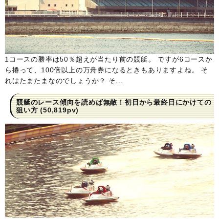
1コースの勝率は50％超えが当たり前の競艇。 ですが6コースか
ら捲って、100倍以上の万舟券になるときもありますよね。 そ
れはたまたまなのでしょうか？ そ...
競艇のレース傾向を読めば無敵！初日から最終日にかけての
狙い方
(50,819pv)