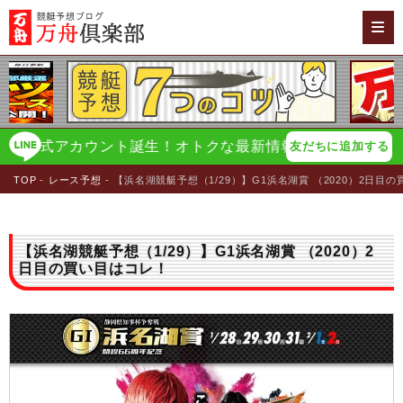
公式アカウント誕生！オトクな最新情報をイチ早く配信！
万
友だちに追加する
TOP
レース予想
【浜名湖競艇予想（1/29）】G1浜名湖賞 （2020）2日目
【浜名湖競艇予想（1/29）】G1浜名湖賞 （2020）2
日目の買い目はコレ！