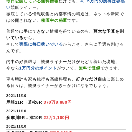
毎日公開している無料情報
だけでも、
4、5万円の獲得は容易
い
競艇ライナー。
徹底している情報収集と内部事情の精通は、ネットや新聞で
は公開されない、
秘匿中の秘匿
です。
普通では手にできない情報を得ているのも、
莫大な予算を割
いている
から。
そして
実際に毎日稼いでいる
からこそ、さらに予選も割ける
んです。
的中の好循環は、競艇ライナーだけがたどり着いた境地。
今なら
1万円分のポイント
がついて、
無料で登録
できます。
車も時計も家も旅行も高級料理も、
好きなだけ自由
に楽しめ
る日々は、競艇ライナーがきっかけになるでしょう。
2021/11/10
尼崎11R→若松6R
370万9,680円
2021/11/10
多摩川9R→津10R
22万1,160円
2021/11/10