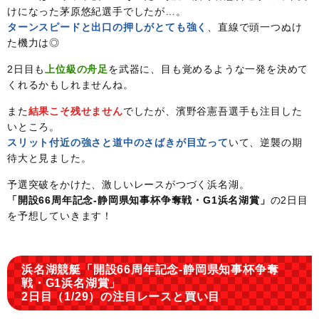
けになった茅原悠紀選手でしたが…。
ターンスピードと出口の押しがとても強く
、直線で頭一つぬけ
た機力は◎
2日目も
上位級の舟足
を武器に、目も覚めるような一発を決めて
くれるかもしれませんね。
また
結果こそ残せません
でしたが、濱野谷憲吾選手も注目した
いところ。
スリット付近の強さと道中のさばきが目立って
いて、逆襲の期
待大と見ました。
予選突破をかけた、激しいレースがつづく浜名湖。
「開設66周年記念-静岡県知事杯争奪戦・G1浜名湖賞」
の2日目
を予想していきます！
浜名湖競艇「開設66周年記念-静岡県知事杯争奪
戦・G1浜名湖賞」
2日目（1/29）の注目レースと買い目