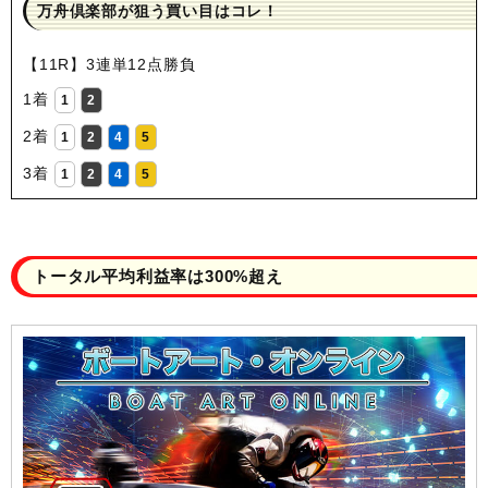
万舟倶楽部が狙う買い目はコレ！
【11R】3連単12点勝負
1着
1
2
2着
1
2
4
5
3着
1
2
4
5
トータル平均利益率は300%超え