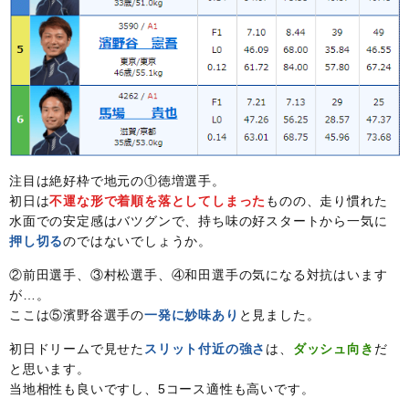
注目は絶好枠で地元の①徳増選手。
初日は
不運な形で着順を落としてしまった
ものの、走り慣れた
水面での安定感はバツグンで、持ち味の好スタートから一気に
押し切る
のではないでしょうか。
②前田選手、③村松選手、④和田選手の気になる対抗はいます
が…。
ここは⑤濱野谷選手の
一発に妙味あり
と見ました。
初日ドリームで見せた
スリット付近の強さ
は、
ダッシュ向き
だ
と思います。
当地相性も良いですし、5コース適性も高いです。