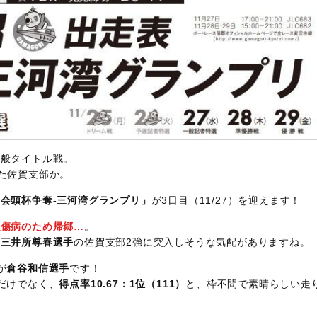
一般タイトル戦。
た佐賀支部か。
会頭杯争奪-三河湾グランプリ」
が3日目（11/27）を迎えます！
私傷病のため帰郷…
。
と
三井所尊春選手
の佐賀支部2強に突入しそうな気配がありますね。
が
倉谷和信選手
です！
だけでなく、
得点率10.67：1位（111）
と、枠不問で素晴らしい走