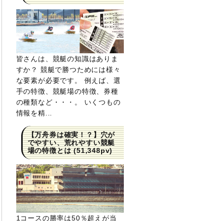
皆さんは、競艇の知識はありま
すか？ 競艇で勝つためには様々
な要素が必要です。 例えば、選
手の特徴、競艇場の特徴、券種
の種類など・・・。 いくつもの
情報を精...
【万舟券は確実！？】穴が
でやすい、荒れやすい競艇
場の特徴とは
(51,348pv)
1コースの勝率は50％超えが当