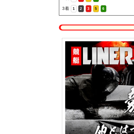
3着
1
2
3
5
6