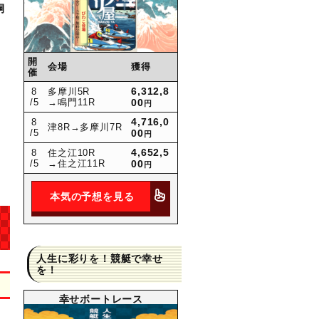
嗣
開
会場
獲得
催
6,312,8
8
多摩川5R
/5
→鳴門11R
00
円
4,716,0
8
津8R
→多摩川7R
/5
00
円
4,652,5
8
住之江10R
/5
→住之江11R
00
円
本気の予想を見る
人生に彩りを！競艇で幸せ
を！
幸せボートレース