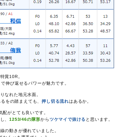
特賞10R。
トで伸び返せるパワーが魅力です。
走りなれた地元水面。
あるをの踏まえても、
押し切る流れ
はあるか。
気配がとても良いです。
うし、
1253/46の隊形
から
ツケマイで抜ける
と思います。
直線の動きが優れていました。