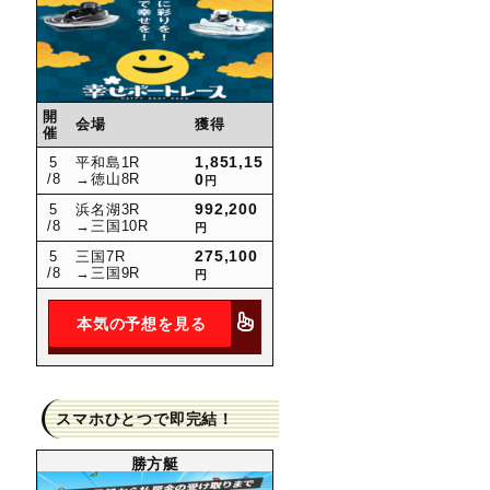
開
会場
獲得
催
1,851,15
5
平和島1R
/8
→徳山8R
0
円
992,200
5
浜名湖3R
/8
→三国10R
円
275,100
5
三国7R
/8
→三国9R
円
本気の予想を見る
スマホひとつで即完結！
勝方艇