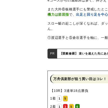
4コースからの連絡みは多く、押さえ
また大外⑥板橋選手にも警戒したと
機力は節屈指
で、
出足と回り足を中
スロー艇の起こしが深くなれば、ダ
ん。
①渡辺選手と⑤倉谷選手を軸に、一般
PR
【競艇修羅】 迷いを超えた先にあ
万舟倶楽部が狙う買い目はコレ！
【10R】3連単18点勝負
1着
1
5
2着
1
3
5
6