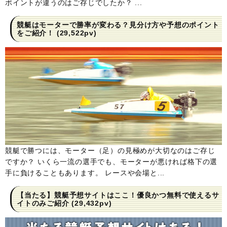
ポイントが違うのはご存じでしたか？ ...
競艇はモーターで勝率が変わる？見分け方や予想のポイント
をご紹介！
(29,522pv)
競艇で勝つには、モーター（足）の見極めが大切なのはご存じ
ですか？ いくら一流の選手でも、モーターが悪ければ格下の選
手に負けることもあります。 レースや会場と...
【当たる】競艇予想サイトはここ！優良かつ無料で使えるサ
イトのみご紹介
(29,432pv)