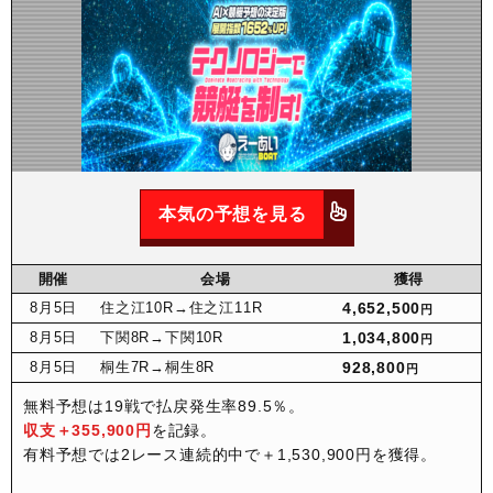
本気の予想を見る
開催
会場
獲得
8月
5日
住之江10R
→住之江11R
4,652,500
円
8月
5日
下関8R
→下関10R
1,034,800
円
8月
5日
桐生7R
→桐生8R
928,800
円
無料予想は19戦で払戻発生率89.5％。
収支＋355,900円
を記録。
有料予想では2レース連続的中で＋1,530,900円を獲得。