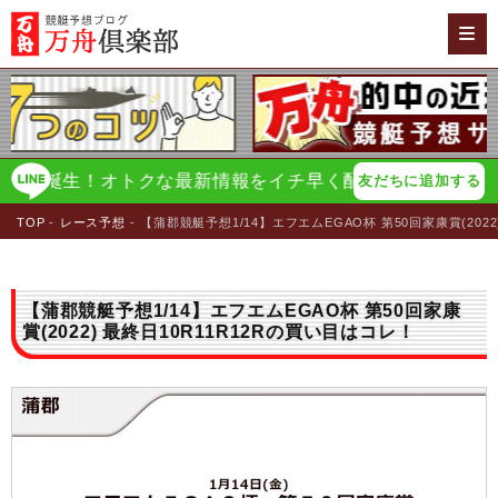
誕生！オトクな最新情報をイチ早く配信！
万舟倶楽部にLI
友だちに追加する
TOP
レース予想
【蒲郡競艇予想1/14】エフエムEGAO杯 第50回家康賞(2022
【蒲郡競艇予想1/14】エフエムEGAO杯 第50回家康
賞(2022) 最終日10R11R12Rの買い目はコレ！