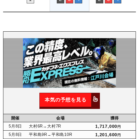
本気の予想を見る
開催
会場
獲得
5月
8日
大村6R
→大村7R
1,717,000
円
5月
8日
平和島9R
→平和島10R
1,201,600
円