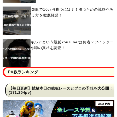
競艇で10万円勝つには？！勝つための戦略や考
え方を徹底解説！
キルアという競艇YouTuberは何者？ツイッター
や噂の真相を調査！
PV数ランキング
【毎日更新】競艇本日の鉄板レースとプロの予想を大公開！
(171,204pv)