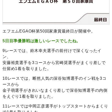
エフエムEGAO杯第50回家康賞最終日が開催中。
5日目準優勝戦は激しいレースでしたね。
9レースでは、鈴木幸夫選手の前付けで深くなったイ
ン、
安藤裕貴選手を3コースから宮崎奨選手がまくり差しで
仕留め1着を取りました。
10レースでは、断然人気の深谷知博選手のイン戦を3コ
ースから
金子萌選手がきれいなまくり差しで深谷知博選手の内側
をえぐり1着を取りました。
11レースでは中岡正彦選手がトップスタートからまくり