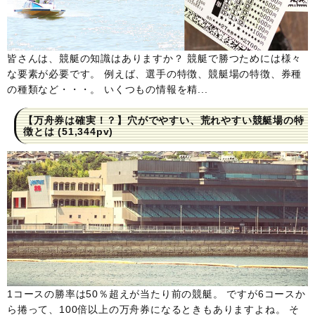
皆さんは、競艇の知識はありますか？ 競艇で勝つためには様々
な要素が必要です。 例えば、選手の特徴、競艇場の特徴、券種
の種類など・・・。 いくつもの情報を精...
【万舟券は確実！？】穴がでやすい、荒れやすい競艇場の特
徴とは
(51,344pv)
1コースの勝率は50％超えが当たり前の競艇。 ですが6コースか
ら捲って、100倍以上の万舟券になるときもありますよね。 そ