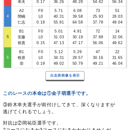
幸夫
0.17
36.26
48.28
54.42
56.34
A2
F0
5.71
6.08
73
51
4
間嶋
L0
40.31
39.58
25.93
28.03
仁志
0.18
55.81
64.58
37.78
49.04
B1
F0
5.01
4.91
72
14
5
安藤
L0
31.03
30.19
37.88
32.06
裕貴
0.15
47.13
47.17
56.06
49.62
B1
F0
5.12
5.29
47
22
6
牧原
L0
34.31
28.57
30.16
31.65
崇
0.19
49.02
50.79
49.21
46.04
出走表画像を表示
このレースの本命は①金子萌選手です。
③鈴木幸夫選手が前付けしてきて、深くなりますが
逃げてくれるでしょう。
対抗は②岡祐臣選手です。
2コースになるか3コースになるかわかりませんが、