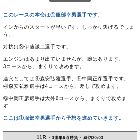
このレースの本命は①服部幸男選手です。
インからのスタートが早いです。しっかり逃げるでしょ
う。
対抗は③伊藤誠二選手です。
エンジンはあまり出ていませんが、腕はあります。
3コースから、まくりで攻めます。
連穴としては④森安弘雅選手、⑥中岡正彦選手です。
④森安弘雅選手は4コースから、差しで攻めます。
⑥中岡正彦選手は大外6コースから、まくりで攻めま
す。
ここは①服部幸男選手から予想を進めていきます。
11R・
・
3連単6点勝負
締切20:03