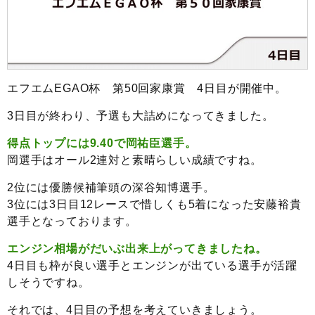
エフエムEGAO杯 第50回家康賞 4日目が開催中。
3日目が終わり、予選も大詰めになってきました。
得点トップには9.40で岡祐臣選手。
岡選手はオール2連対と素晴らしい成績ですね。
2位には優勝候補筆頭の深谷知博選手。
3位には3日目12レースで惜しくも5着になった安藤裕貴
選手となっております。
エンジン相場がだいぶ出来上がってきましたね。
4日目も枠が良い選手とエンジンが出ている選手が活躍
しそうですね。
それでは、4日目の予想を考えていきましょう。