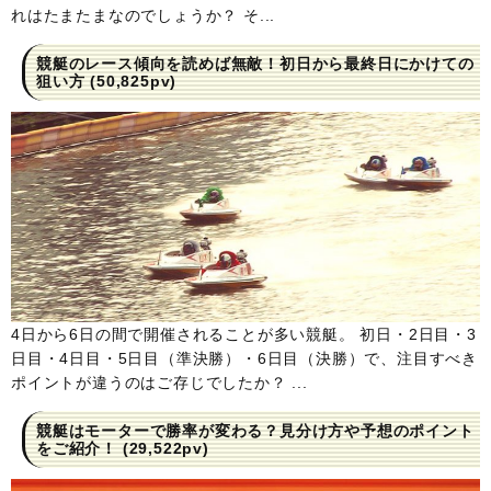
れはたまたまなのでしょうか？ そ...
競艇のレース傾向を読めば無敵！初日から最終日にかけての
狙い方
(50,825pv)
4日から6日の間で開催されることが多い競艇。 初日・2日目・3
日目・4日目・5日目（準決勝）・6日目（決勝）で、注目すべき
ポイントが違うのはご存じでしたか？ ...
競艇はモーターで勝率が変わる？見分け方や予想のポイント
をご紹介！
(29,522pv)