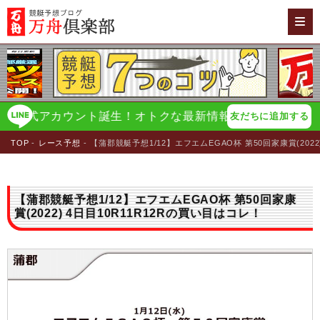
式アカウント誕生！オトクな最新情報をイチ早く配信！
万
友だちに追加する
TOP
レース予想
【蒲郡競艇予想1/12】エフエムEGAO杯 第50回家康賞(2022
【蒲郡競艇予想1/12】エフエムEGAO杯 第50回家康
賞(2022) 4日目10R11R12Rの買い目はコレ！