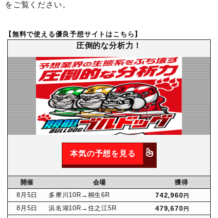
をご覧ください。
【無料で使える優良予想サイトはこちら】
圧倒的な分析力！
本気の予想を見る
開催
会場
獲得
8月
5日
多摩川10R
→桐生6R
742,960
円
8月
5日
浜名湖10R
→住之江5R
479,670
円