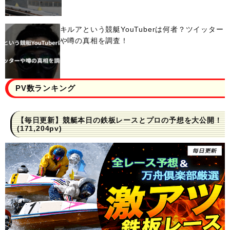
キルアという競艇YouTuberは何者？ツイッター
や噂の真相を調査！
PV数ランキング
【毎日更新】競艇本日の鉄板レースとプロの予想を大公開！
(171,204pv)