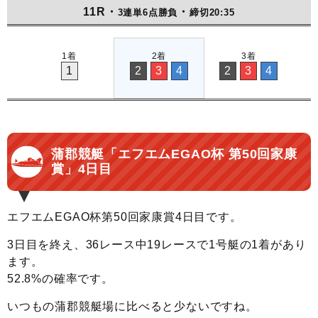
11R・
・
3連単6点勝負
締切20:35
1着
2着
3着
蒲郡競艇「エフエムEGAO杯 第50回家康
賞」4日目
エフエムEGAO杯第50回家康賞4日目です。
3日目を終え、36レース中19レースで1号艇の1着があり
ます。
52.8%の確率です。
いつもの蒲郡競艇場に比べると少ないですね。