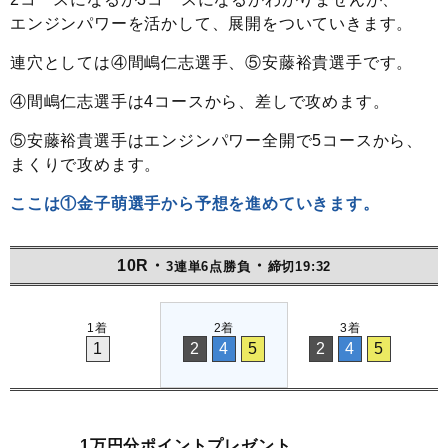
エンジンパワーを活かして、展開をついていきます。
連穴としては④間嶋仁志選手、⑤安藤裕貴選手です。
④間嶋仁志選手は4コースから、差しで攻めます。
⑤安藤裕貴選手はエンジンパワー全開で5コースから、
まくりで攻めます。
ここは①金子萌選手から予想を進めていきます。
10R・
・
3連単6点勝負
締切19:32
1着
2着
3着
1万円分ポイントプレゼント