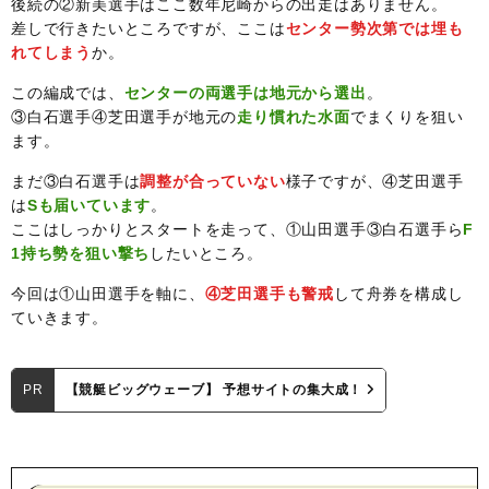
後続の②新美選手はここ数年尼崎からの出走はありません。
差しで行きたいところですが、ここは
センター勢次第では埋も
れてしまう
か。
この編成では、
センターの両選手は地元から選出
。
③白石選手④芝田選手が地元の
走り慣れた水面
でまくりを狙い
ます。
まだ③白石選手は
調整が合っていない
様子ですが、④芝田選手
は
Sも届いています
。
ここはしっかりとスタートを走って、①山田選手③白石選手ら
F
1持ち勢を狙い撃ち
したいところ。
今回は①山田選手を軸に、
④芝田選手も警戒
して舟券を構成し
ていきます。
PR
【競艇ビッグウェーブ】 予想サイトの集大成！