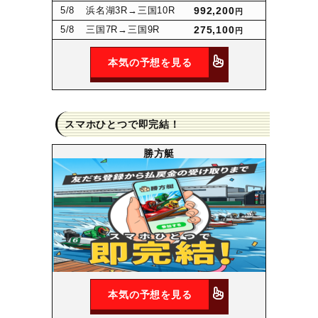
5
/8
浜名湖3R
→三国10R
992,200
円
5
/8
三国7R
→三国9R
275,100
円
本気の予想を見る
スマホひとつで即完結！
勝方艇
本気の予想を見る