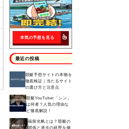
本気の予想を見る
最近の投稿
競艇予想サイトの本物を
徹底検証｜当たるサイト
の選び方と注意点
競艇YouTuber「シン」
は何者？人気の理由な
ど徹底解説！
福留光帆とは？競艇の
関係と過去の経歴を徹