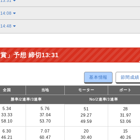
3:31
4:08
4:48
特賞」予想
締切13:31
基本情報
節間成績
全国
当地
モーター
ボート
勝率/2連率/3連率
No/2連率/3連率
5.34
5.76
51
28
33.33
37.04
29.27
31.97
58.10
53.70
49.59
53.06
6.30
7.07
20
15
46.21
60.47
30.40
40.26