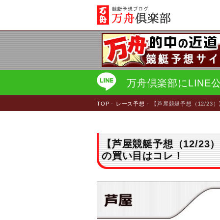
万舟倶楽部にLIN
TOP
レース予想
【芦屋競艇予想（12/23
【芦屋競艇予想（12/23
の買い目はコレ！