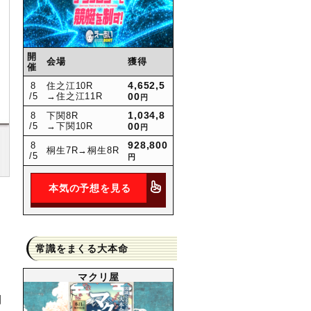
開
会場
獲得
催
4,652,5
8
住之江10R
/5
→住之江11R
00
円
1,034,8
8
下関8R
/5
→下関10R
00
円
928,800
8
桐生7R
→桐生8R
/5
円
本気の予想を見る
常識をまくる大本命
マクリ屋
期