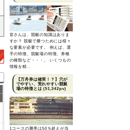
皆さんは、競艇の知識はありま
すか？ 競艇で勝つためには様々
な要素が必要です。 例えば、選
手の特徴、競艇場の特徴、券種
の種類など・・・。 いくつもの
情報を精...
【万舟券は確実！？】穴が
でやすい、荒れやすい競艇
場の特徴とは
(51,342pv)
1コースの勝率は50％超えが当