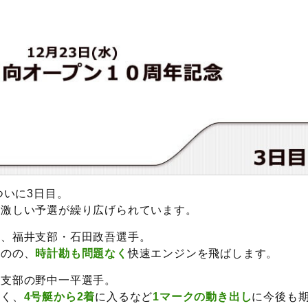
ついに3日目。
、激しい予選が繰り広げられています。
は、福井支部・石田政吾選手。
ものの、
時計勘も問題なく
快速エンジンを飛ばします。
岡支部の野中一平選手。
なく、
4号艇から2着
に入るなど
1マークの動き出し
に今後も