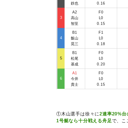
鉄也
0.16
A2
F0
3
高山
L0
智至
0.15
B1
F1
4
飯山
L0
晃三
0.18
B1
F0
5
松尾
L0
基成
0.20
A1
F0
6
今井
L0
貴士
0.15
①木山選手は徐々に
2連率20%
1号艇なら十分戦える舟足
で、こ