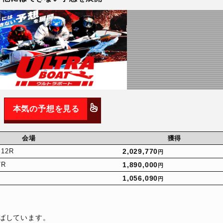
本気の予想を見る
会場
獲得
12R
2,029,770
円
R
1,890,000
円
1,056,090
円
ばしています。